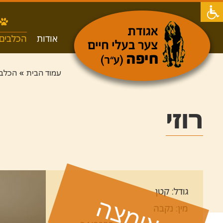
אודות
הכלבים 
עמוד הבית
הכלבי
»
רוזי
גודל: קטן
אומצה
מין: נקבה