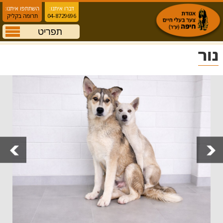
דברו איתנו:
השתתפו איתנו:
04-8729696
תרומה בקליק
תפריט
נור