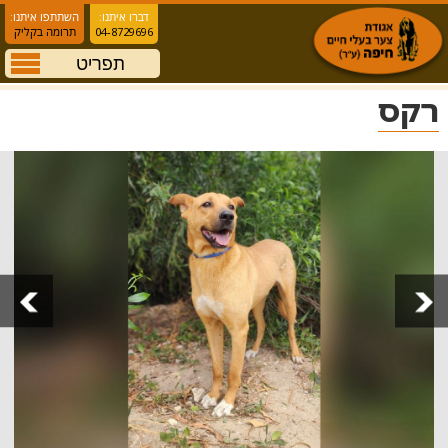
דברו איתנו:
השתתפו איתנו:
04-8729696
תרומה בקליק
תפריט
רקס