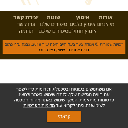
אודות
אימוץ
שונות
יצירת קשר
מי אנחנו
אימוץ כלבים
סיפורים שלנו
צרו קשר
אימוץ חתולים
סיפורים שלכם
תרומה
זכויות שמורות © אגודת צער בעלי חיים חיפה ע''ר 2018. נבנה ע""י כתום
בניית אתרים
|
שיווק באינטרנט
אנו משתמשים בעוגיות ובטכנולוגיות דומות כדי לשפר
את חווית הגלישה שלך, לנתח שימוש באתר ולהציג
פרסומות מותאמות. המשך שימוש באתר מהווה הסכמה
לשימוש זה. ניתן לקרוא עוד
מדיניות הפרטיות
קראתי