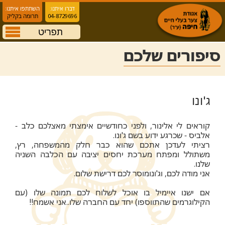
דברו איתנו:
השתתפו איתנו:
04-8729696
תרומה בקליק
תפריט
סיפורים שלכם
ג'ונו
קוראים לי אלינור, ולפני כחודשיים אימצתי מאצלכם כלב -
אלביס - שכרגע ידוע בשם ג'ונו.
רציתי לעדכן אתכם שהוא כבר חלק מהמשפחה, רץ,
משתולל ומפתח מערכת יחסים יציבה עם הכלבה השניה
שלנו.
אני מודה לכם, וג'ונומוסר לכם דרישת שלום
.
אם ישנו איימיל בו אוכל לשלוח לכם תמונה שלו (עם
הקילוגרמים שהתווספו) יחד עם החברה שלו..אני אשמח
!!