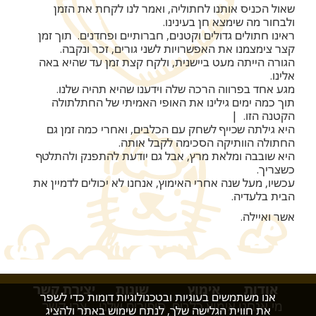
שאול הכניס אותנו לחתוליה, ואמר לנו לקחת את הזמן
ולבחור מה שימצא חן בעינינו.
ראינו חתולים גדולים וקטנים, חברותיים ופחדנים. תוך זמן
קצר צימצמנו את האפשרויות לשני גורים, זכר ונקבה.
הגורה הייתה מעט ביישנית, ולקח קצת זמן עד שהיא באה
אלינו.
מגע אחד בפרווה הרכה שלה וידענו שהיא תהיה שלנו.
תוך כמה ימים גילינו את האופי האמיתי של החתלתולה
הקטנה הזו. |
היא גילתה שכייף לשחק עם הכלבים, ואחרי כמה זמן גם
החתולה הוותיקה הסכימה לקבל אותה.
היא שובבה ומלאת מרץ, אבל גם יודעת להתפנק ולהתלטף
כשצריך.
עכשיו, מעל שנה אחרי האימוץ, אנחנו לא יכולים לדמיין את
הבית בלעדיה.
אשר ואיילה.
אודות
אימוץ
שונות
יצירת קשר
אנו משתמשים בעוגיות ובטכנולוגיות דומות כדי לשפר
מי אנחנו
אימוץ כלבים
סיפורים שלנו
צרו קשר
את חווית הגלישה שלך, לנתח שימוש באתר ולהציג