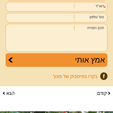
דוא''ל
מס' טלפון
תוכן הפנייה
בקרו בפייסבוק של פונץ'
קודם
הבא