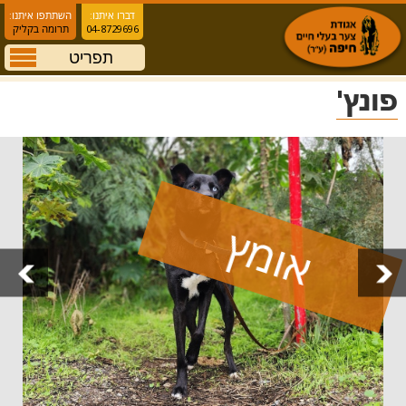
דברו איתנו:
השתתפו איתנו:
04-8729696
תרומה בקליק
תפריט
פונץ'
אומץ