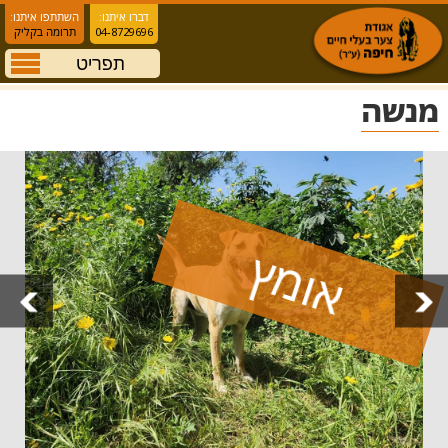
דברו איתנו:
השתתפו איתנו:
04-8729696
תרומה בקליק
תפריט
מנשה
אומץ