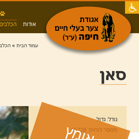
אודות
הכלבים 
עמוד הבית
הכלבי
»
סאן
גודל: גדול
אומץ
מספר לוחית: 15728