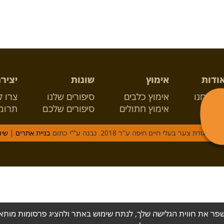
ודות
אימוץ
שונות
יציר
י אנחנו
אימוץ כלבים
סיפורים שלנו
צרו 
אימוץ חתולים
סיפורים שלכם
תרומ
גודת צער בעלי חיים חיפה ע''ר 2018. נבנה ע""י כתום
בניית אתרים
|
שיו
 לשפר את חווית הגלישה שלך, לנתח שימוש באתר ולהציג פרסומות מות